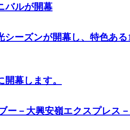
ーニバルが開幕
光シーズンが開幕し、特色ある
日に開幕します。
ブー－大興安嶺エクスプレス－