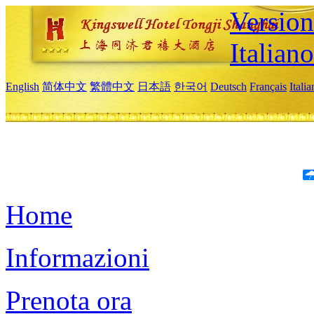
Version
Italiano
English
简体中文
繁體中文
日本語
한국어
Deutsch
Français
Itali
Home
Informazioni
Prenota ora