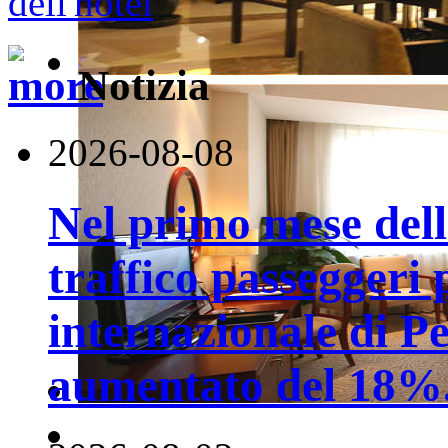
Notizia
2026-08-08
Nel primo mese della
traffico passeggeri 
internazionale di P
aumentato del 18%