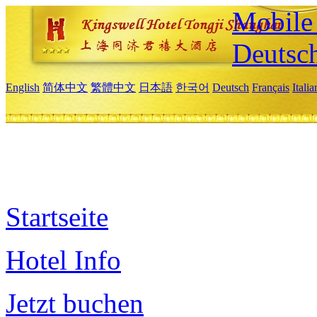
Mobile 
Deutsc
English
简体中文
繁體中文
日本語
한국어
Deutsch
Français
Itali
Startseite
Hotel Info
Jetzt buchen