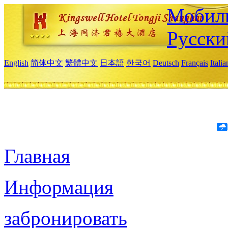
Мобиль
Русски
English
简体中文
繁體中文
日本語
한국어
Deutsch
Français
Itali
Главная
Информация
забронировать