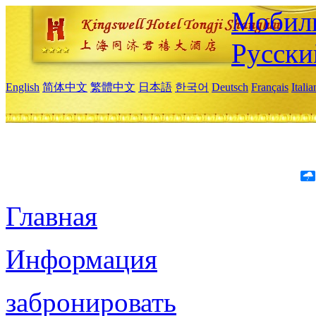
Мобиль
Русски
English
简体中文
繁體中文
日本語
한국어
Deutsch
Français
Itali
Главная
Информация
забронировать