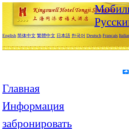
Мобиль
Русски
English
简体中文
繁體中文
日本語
한국어
Deutsch
Français
Itali
Главная
Информация
забронировать