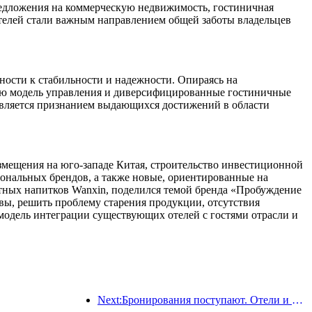
едложения на коммерческую недвижимость, гостиничная
отелей стали важным направлением общей заботы владельцев
ности к стабильности и надежности. Опираясь на
ую модель управления и диверсифицированные гостиничные
является признанием выдающихся достижений в области
азмещения на юго-западе Китая, строительство инвестиционной
ональных брендов, а также новые, ориентированные на
ртных напитков Wanxin, поделился темой бренда «Пробуждение
ивы, решить проблему старения продукции, отсутствия
 модель интеграции существующих отелей с гостями отрасли и
Next:Бронирования поступают. Отели и продавцы B&B одинаково популярны среди бронирований. Средний уровень бронирования в Национальный день составляет 24,97% и 24,49% соответственно.