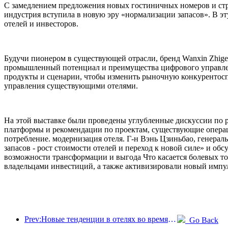
С замедлением предложения новых гостиничных номеров и ст
индустрия вступила в новую эру «нормализации запасов». В 
отелей и инвесторов.
Будучи пионером в существующей отрасли, бренд Wanxin Zhige
промышленный потенциал и преимущества цифрового управлен
продукты и сценарии, чтобы изменить рыночную конкурентосп
управления существующими отелями.
На этой выставке были проведены углубленные дискуссии по р
платформы и рекомендации по проектам, существующие операц
потребление. модернизация отеля. Г-н Вэнь Цзиньбао, генера
запасов - рост стоимости отелей и переход к новой силе» и о
возможности трансформации и выгода Что касается болевых то
владельцами инвестиций, а также активизировали новый импу
Prev:Новые тенденции в отелях во время Национального дня 2024 года: люди, пережившие нулевые, носят ханьфу и останавливаются в «государственном гостевом доме», чтобы пить чай и изучать каллиграфию, чтобы продемонстрировать культурную уверенность.
Go Back