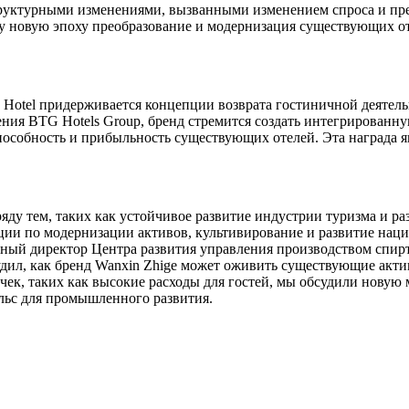
руктурными изменениями, вызванными изменением спроса и пр
эту новую эпоху преобразование и модернизация существующих 
 Hotel придерживается концепции возврата гостиничной деятель
ия BTG Hotels Group, бренд стремится создать интегрированн
особность и прибыльность существующих отелей. Эта награда 
яду тем, таких как устойчивое развитие индустрии туризма и р
ии по модернизации активов, культивирование и развитие наци
льный директор Центра развития управления производством спи
бсудил, как бренд Wanxin Zhige может оживить существующие акт
чек, таких как высокие расходы для гостей, мы обсудили новую
льс для промышленного развития.