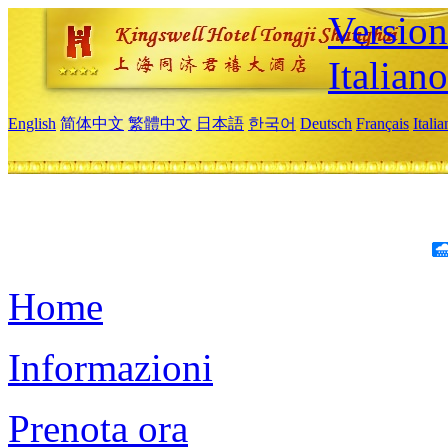
Version
Italiano
English
简体中文
繁體中文
日本語
한국어
Deutsch
Français
Itali
Home
Informazioni
Prenota ora