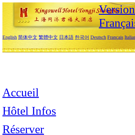
Versio
Françai
English
简体中文
繁體中文
日本語
한국어
Deutsch
Français
Itali
Accueil
Hôtel Infos
Réserver