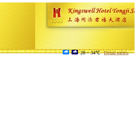
28 ~ 34℃
Détail météo