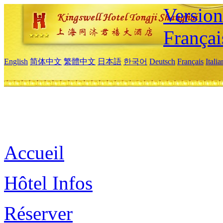
Versio
Françai
English
简体中文
繁體中文
日本語
한국어
Deutsch
Français
Itali
Accueil
Hôtel Infos
Réserver