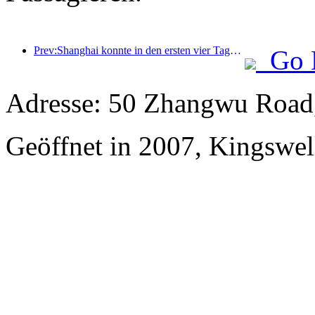
Prev:Shanghai konnte in den ersten vier Tagen des Mittherbstfestes und der Nationalfeiertage über 15,11 Millionen Besucher begrüßen, was einem Anstieg von über 20 % im Vergleich zum Vorjahr entspricht.
Go 
Adresse: 50 Zhangwu Road,
Geöffnet in 2007, Kingswel