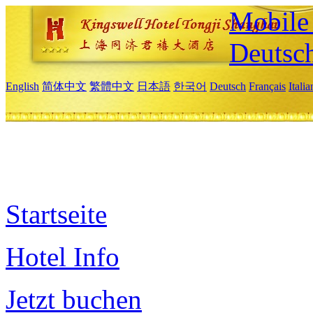
Mobile 
Deutsc
English
简体中文
繁體中文
日本語
한국어
Deutsch
Français
Itali
Startseite
Hotel Info
Jetzt buchen