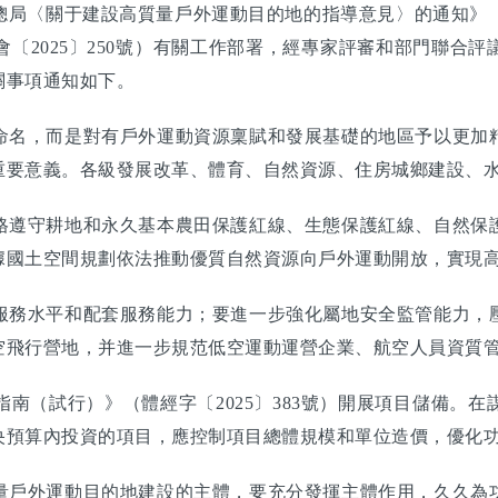
〈關于建設高質量戶外運動目的地的指導意見〉的通知》（國辦
2025〕250號）有關工作部署，經專家評審和部門聯合評
關事項通知如下。
名，而是對有戶外運動資源稟賦和發展基礎的地區予以更加精
重要意義。各級發展改革、體育、自然資源、住房城鄉建設、
遵守耕地和永久基本農田保護紅線、生態保護紅線、自然保護
據國土空間規劃依法推動優質自然資源向戶外運動開放，實現
務水平和配套服務能力；要進一步強化屬地安全監管能力，壓
空飛行營地，并進一步規范低空運動運營企業、航空人員資質
（試行）》（體經字〔2025〕383號）開展項目儲備。在
央預算內投資的項目，應控制項目總體規模和單位造價，優化
戶外運動目的地建設的主體，要充分發揮主體作用，久久為功