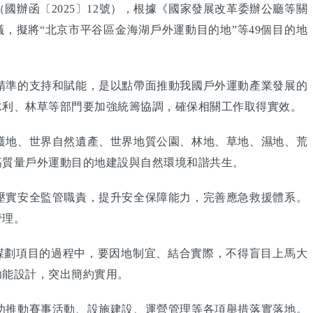
函〔2025〕12號），根據《國家發展改革委辦公廳等關
議，擬將“北京市平谷區金海湖戶外運動目的地”等49個目的地
準的支持和賦能，是以點帶面推動我國戶外運動產業發展的
水利、林草等部門要加強統籌協調，確保相關工作取得實效。
地、世界自然遺產、世界地質公園、林地、草地、濕地、荒
高質量戶外運動目的地建設與自然環境和諧共生。
實安全監管職責，提升安全保障能力，完善應急救援體系。
管理。
謀劃項目的過程中，要因地制宜、結合實際，不得盲目上馬大
功能設計，突出簡約實用。
推動賽事活動、設施建設、運營管理等各項舉措落實落地。